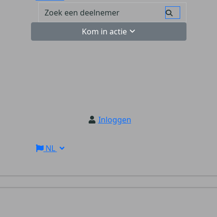
Kom in actie
Inloggen
NL