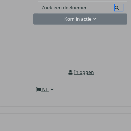
Kom in actie
Inloggen
NL