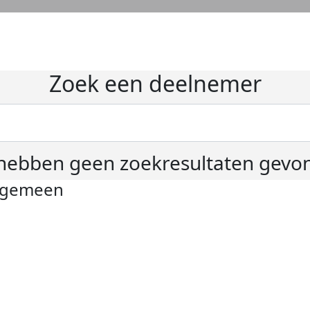
Zoek een deelnemer
hebben geen zoekresultaten gevo
lgemeen
ivacyverklaring
okie instellingen
gemene voorwaarden
er KWF Kankerbestrijding