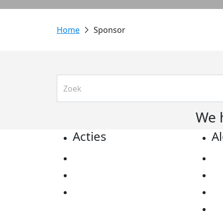
Sponsor
We 
Acties
A
Actiematerialen
Pr
Evenementen
Co
Kom in actie
Al
Ov