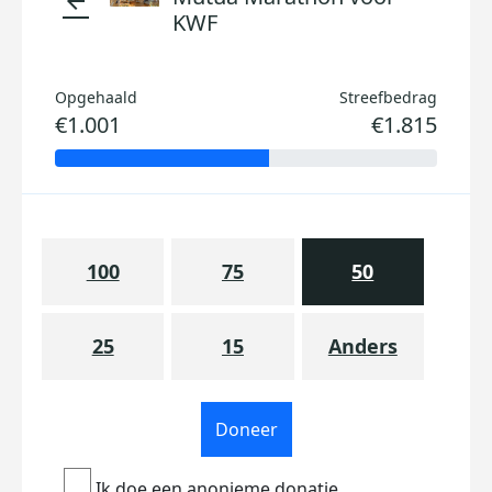
arrow_back
KWF
Opgehaald
Streefbedrag
€1.001
€1.815
100
75
50
25
15
Anders
Doneer
Ik doe een anonieme donatie