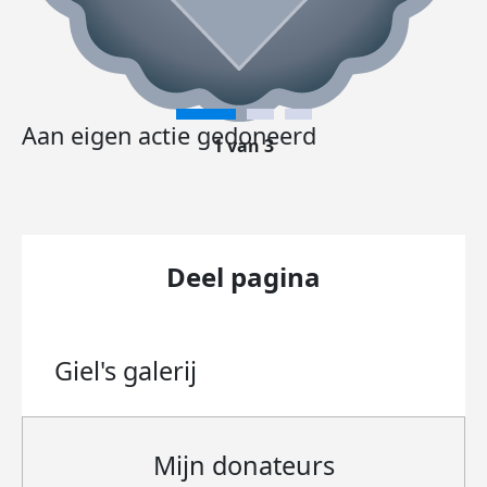
Aan eigen actie gedoneerd
1 van 3
Deel pagina
Giel's
galerij
Mijn donateurs