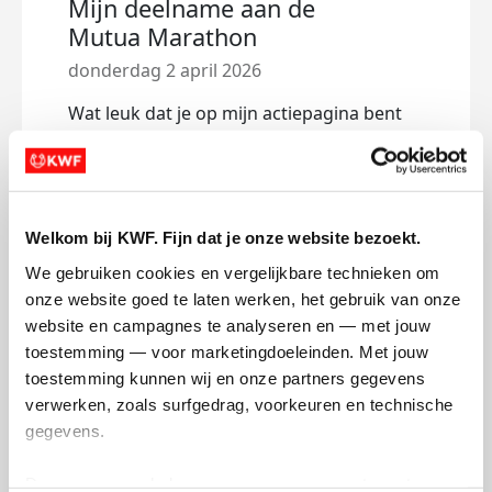
Mijn deelname aan de
Mutua Marathon
donderdag 2 april 2026
Wat leuk dat je op mijn actiepagina bent
gekomen!
Ik doe mee aan de Mutua marathon,
omdat ik graag bij wil dragen aan het
onderzoek naar kanker op een manier
Welkom bij KWF. Fijn dat je onze website bezoekt.
waarop ik dit kan. De mensen die strijden
We gebruiken cookies en vergelijkbare technieken om 
tegen deze verschrikkelijke ziekte hebben
onze website goed te laten werken, het gebruik van onze 
alle steun nodig die ze maar kunnen
website en campagnes te analyseren en — met jouw 
krijgen en dit is mijn manier om een
toestemming — voor marketingdoeleinden. Met jouw 
steentje bij te dragen!
toestemming kunnen wij en onze partners gegevens 
Wil jij ook een steentje bijdragen?
verwerken, zoals surfgedrag, voorkeuren en technische 
Doneer dan via mijn actiepagina en dan
gegevens.
trek ik jouw bijdrage over de streep!
Deze gegevens helpen ons om campagnes te meten, 