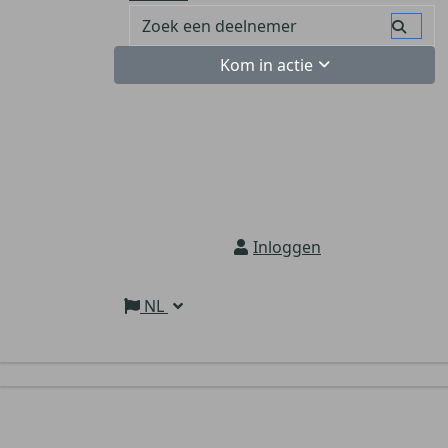
Kom in actie
Inloggen
NL