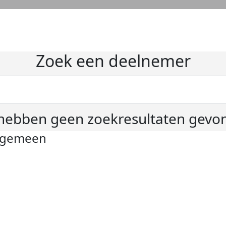
Zoek een deelnemer
hebben geen zoekresultaten gevo
lgemeen
ivacyverklaring
okie instellingen
gemene voorwaarden
er KWF Kankerbestrijding