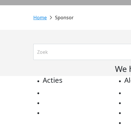
Sponsor
We 
Acties
A
Actiematerialen
Pr
Evenementen
Co
Kom in actie
Al
Ov