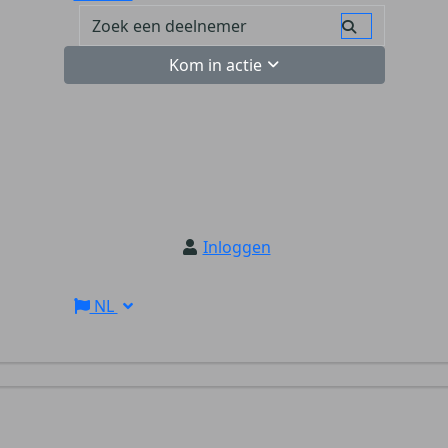
Kom in actie
Inloggen
NL