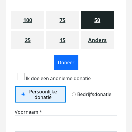
100
75
50
25
15
Anders
Doneer
Ik doe een anonieme donatie
Persoonlijke
Bedrijfsdonatie
donatie
Voornaam *