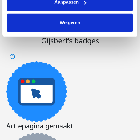
€26
€300
Aanpassen
Doneer
Word lid van ons team
Weigeren
Gijsbert's badges
Actiepagina gemaakt