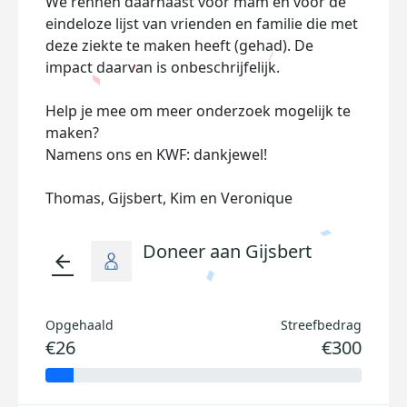
We rennen daarnaast voor mam en voor de
eindeloze lijst van vrienden en familie die met
deze ziekte te maken heeft (gehad). De
impact daarvan is onbeschrijfelijk.
Help je mee om meer onderzoek mogelijk te
maken?
Namens ons en KWF: dankjewel!
Thomas, Gijsbert, Kim en Veronique
Doneer aan Gijsbert
arrow_back
Opgehaald
Streefbedrag
€26
€300