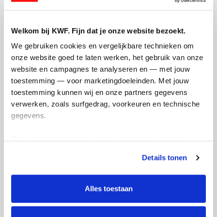
Creditcard
Referentie
Welkom bij KWF. Fijn dat je onze website bezoekt.
We gebruiken cookies en vergelijkbare technieken om 
onze website goed te laten werken, het gebruik van onze 
website en campagnes te analyseren en — met jouw 
toestemming — voor marketingdoeleinden. Met jouw 
toestemming kunnen wij en onze partners gegevens 
verwerken, zoals surfgedrag, voorkeuren en technische 
gegevens.
Ik wil bijdragen aan de transactiekosten
en betaal €0.75 extra.
Deze gegevens helpen ons om campagnes te meten, 
Doneer nu
prestaties te verbeteren en relevante KWF-content te 
Details tonen
tonen. Je kunt je toestemming op elk moment wijzigen of 
intrekken via Cookie instellingen onderaan de pagina. De 
lijst met cookies is te vinden in het tabblad “details”.
Alles toestaan
Opgehaald
Streefbedrag