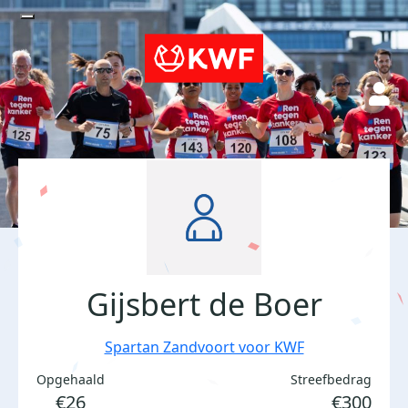
Gijsbert de Boer
Spartan Zandvoort voor KWF
Opgehaald
Streefbedrag
€26
€300