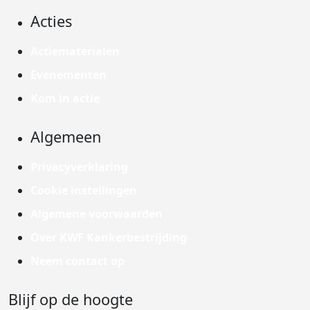
Acties
Actiematerialen
Evenementen
Kom in actie
Algemeen
Privacyverklaring
Cookie instellingen
Algemene voorwaarden
Over KWF Kankerbestrijding
Neem contact op
Blijf op de hoogte