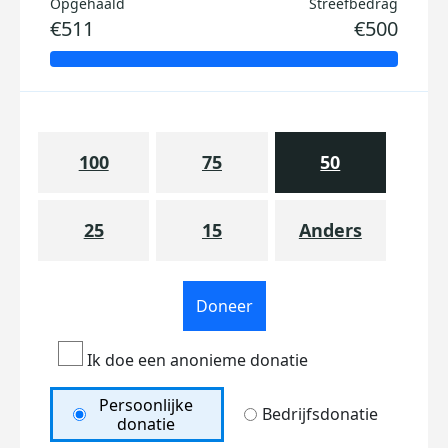
Opgehaald
Streefbedrag
€511
€500
100
75
50
25
15
Anders
Doneer
Ik doe een anonieme donatie
Persoonlijke
Bedrijfsdonatie
donatie