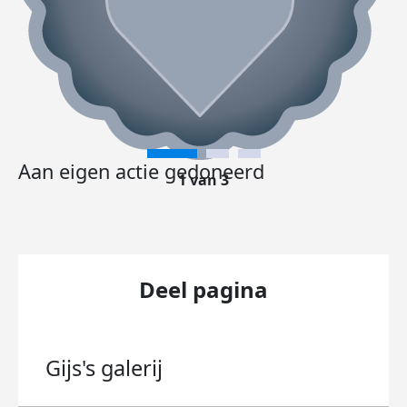
Aan eigen actie gedoneerd
1 van 3
Deel pagina
Gijs's
galerij