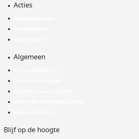
Acties
Actiematerialen
Evenementen
Kom in actie
Algemeen
Privacyverklaring
Cookie instellingen
Algemene voorwaarden
Over KWF Kankerbestrijding
Neem contact op
Blijf op de hoogte