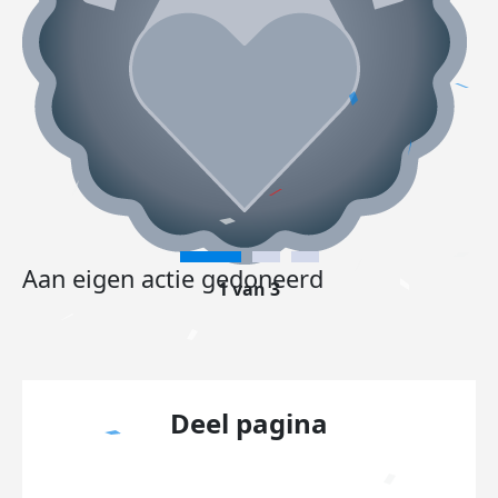
Aan eigen actie gedoneerd
1 van 3
Deel pagina