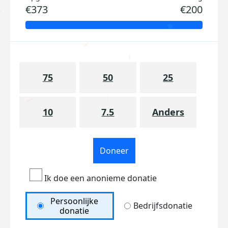
€373
€200
75
50
25
10
7.5
Anders
Doneer
Ik doe een anonieme donatie
Persoonlijke
Bedrijfsdonatie
donatie