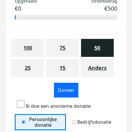
Opgehaald
Streefbedrag
€0
€500
100
75
50
25
15
Anders
Doneer
Ik doe een anonieme donatie
Persoonlijke
Bedrijfsdonatie
donatie