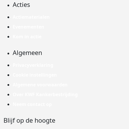
Acties
Actiematerialen
Evenementen
Kom in actie
Algemeen
Privacyverklaring
Cookie instellingen
Algemene voorwaarden
Over KWF Kankerbestrijding
Neem contact op
Blijf op de hoogte