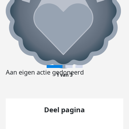
Aan eigen actie gedoneerd
1 van 3
Deel pagina