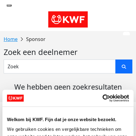
Sponsor
Zoek een deelnemer
We hebben geen zoekresultaten
gevonden
Acties
Welkom bij KWF. Fijn dat je onze website bezoekt.
Actiematerialen
We gebruiken cookies en vergelijkbare technieken om 
Evenementen