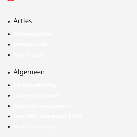
Acties
Actiematerialen
Evenementen
Kom in actie
Algemeen
Privacyverklaring
Cookie instellingen
Algemene voorwaarden
Over KWF Kankerbestrijding
Neem contact op