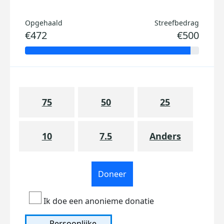
Opgehaald
Streefbedrag
€472
€500
75
50
25
10
7.5
Anders
Doneer
Ik doe een anonieme donatie
Persoonlijke