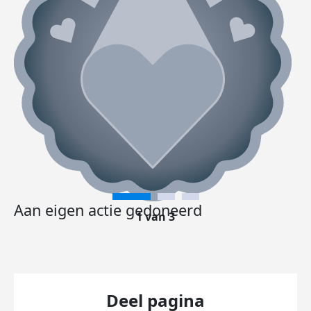
Aan eigen actie gedoneerd
1 van 3
Deel pagina