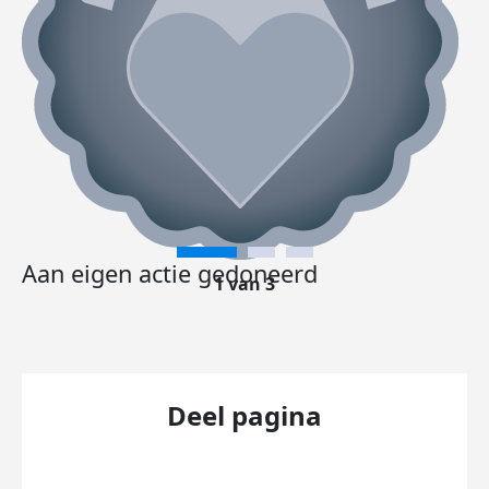
Aan eigen actie gedoneerd
1 van 3
Deel pagina