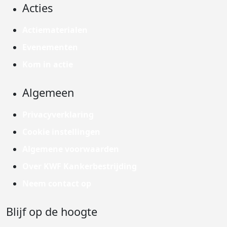
Acties
Actiematerialen
Evenementen
Kom in actie
Algemeen
Privacyverklaring
Cookie instellingen
Algemene voorwaarden
Over KWF Kankerbestrijding
Neem contact op
Blijf op de hoogte