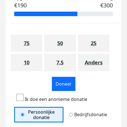
€190
€300
75
50
25
10
7.5
Anders
Doneer
Ik doe een anonieme donatie
Persoonlijke
Bedrijfsdonatie
donatie