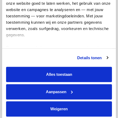
Ik wil bijdragen aan de transactiekosten
onze website goed te laten werken, het gebruik van onze 
en betaal €0.75 extra.
website en campagnes te analyseren en — met jouw 
toestemming — voor marketingdoeleinden. Met jouw 
Doneer nu
toestemming kunnen wij en onze partners gegevens 
verwerken, zoals surfgedrag, voorkeuren en technische 
gegevens.
Deze gegevens helpen ons om campagnes te meten, 
Opgehaald
Streefbedrag
prestaties te verbeteren en relevante KWF-content te 
€97
€1.000
Details tonen
tonen. Je kunt je toestemming op elk moment wijzigen of 
intrekken via Cookie instellingen onderaan de pagina. De 
Doneer
Word lid van ons team
lijst met cookies is te vinden in het tabblad “details”.
Alles toestaan
Gilian's badges
Aanpassen
Weigeren