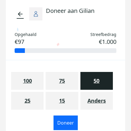
Doneer aan Gilian
arrow_back
Opgehaald
Streefbedrag
€97
€1.000
100
75
50
25
15
Anders
Doneer