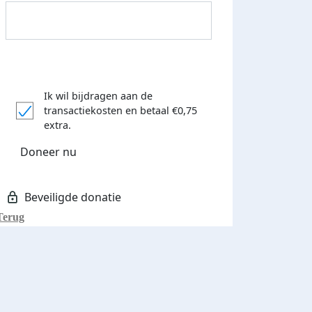
Ik wil bijdragen aan de
transactiekosten
en betaal €0,75
Donateurs bedankt
extra.
Doneer nu
Terug