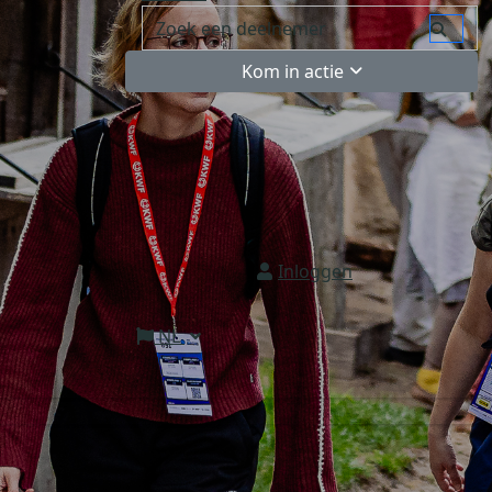
Kom in actie
Inloggen
NL