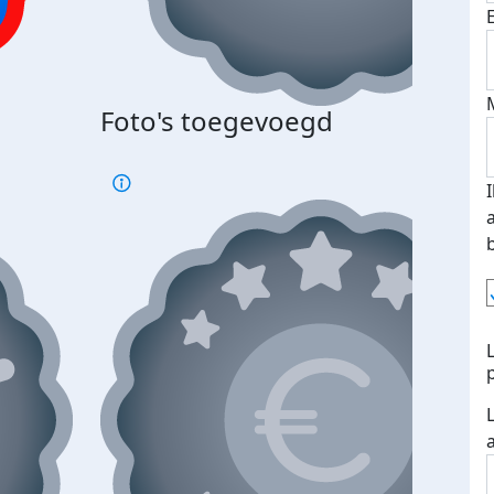
Foto's toegevoegd
€500
verd