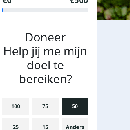
€0
€500
Doneer
Help jij me mijn
doel te
bereiken?
100
75
50
25
15
Anders