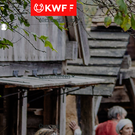
Alles over acties
Login
Evenementen
Over ons
Contact