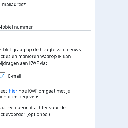
E-mailadres*
Mobiel nummer
 euro opgehaald: t-shirt
E-mails verstuurd
iend
Ik blijf graag op de hoogte van nieuws,
acties en manieren waarop ik kan
bijdragen aan KWF via:
E-mail
Lees
hier
hoe KWF omgaat met je
persoonsgegevens.
Laat een bericht achter voor de
actievoerder (optioneel)