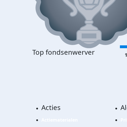
Top fondsenwerver
1
Acties
A
Actiematerialen
Pr