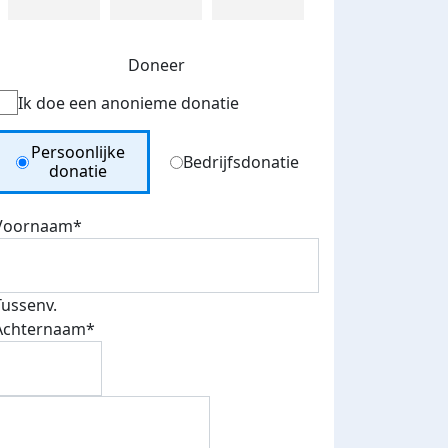
Doneer
Ik doe een anonieme donatie
Donation Type
Persoonlijke
Bedrijfsdonatie
donatie
Voornaam*
Tussenv.
Achternaam*