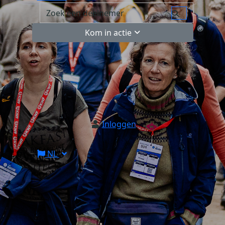
Kom in actie
Inloggen
NL