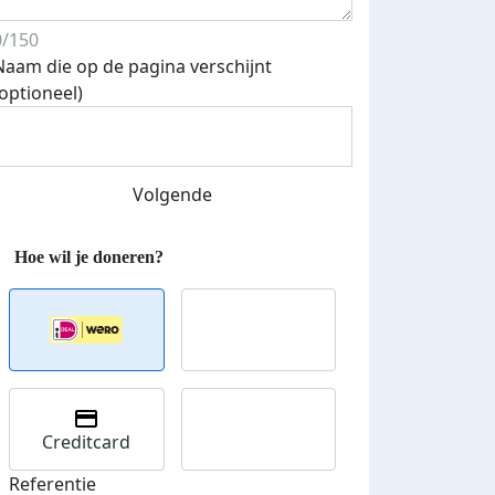
0/150
Naam die op de pagina verschijnt
(optioneel)
Streefbedrag verhoogd
Volgende
Creditcard
Referentie