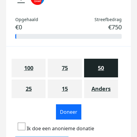
Opgehaald
Streefbedrag
€0
€750
100
75
50
25
15
Anders
Doneer
Ik doe een anonieme donatie