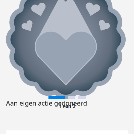
Aan eigen actie gedoneerd
1 van 3