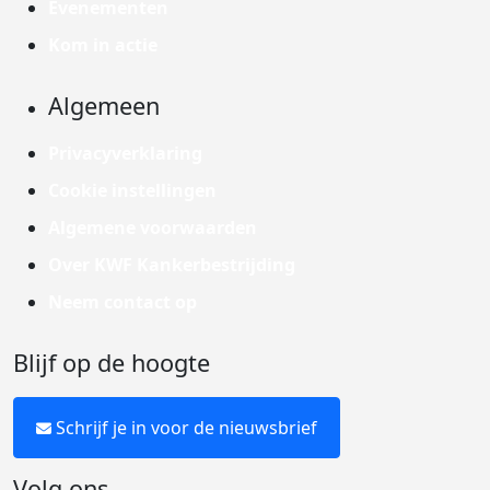
Evenementen
Kom in actie
Algemeen
Privacyverklaring
Cookie instellingen
Algemene voorwaarden
Over KWF Kankerbestrijding
Neem contact op
Blijf op de hoogte
Schrijf je in voor de nieuwsbrief
Volg ons