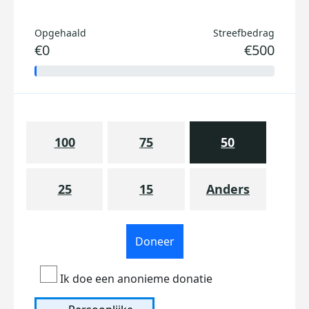
Opgehaald
Streefbedrag
€0
€500
100
75
50
25
15
Anders
Doneer
Ik doe een anonieme donatie