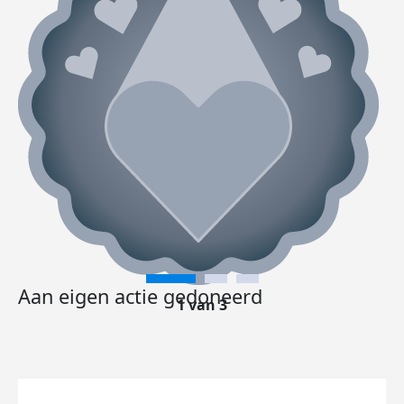
Aan eigen actie gedoneerd
1 van 3