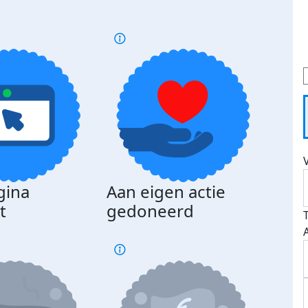
gina
Aan eigen actie
Dona
t
gedoneerd
beda