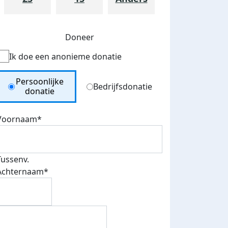
Doneer
Ik doe een anonieme donatie
Donation Type
Persoonlijke
Bedrijfsdonatie
donatie
Voornaam*
teurs
nkt
Tussenv.
Achternaam*