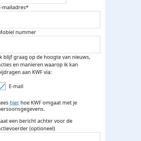
E-mailadres*
Mobiel nummer
Ik blijf graag op de hoogte van nieuws,
acties en manieren waarop ik kan
bijdragen aan KWF via:
E-mail
Lees
hier
hoe KWF omgaat met je
persoonsgegevens.
Laat een bericht achter voor de
actievoerder (optioneel)