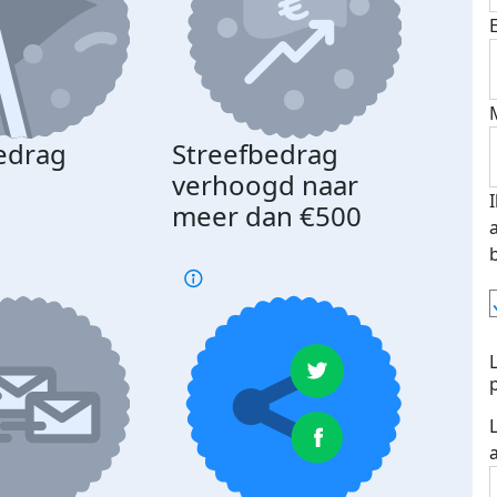
edrag
Streefbedrag
d
verhoogd naar
meer dan €500