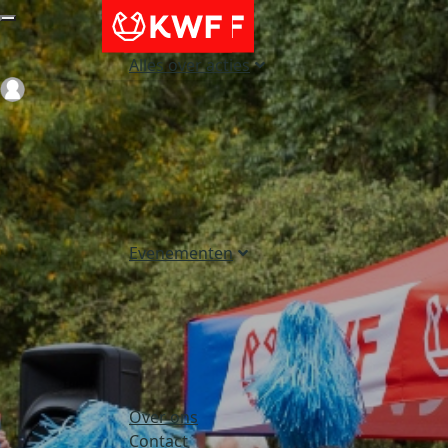
Alles over acties
Login
Evenementen
Over ons
Contact