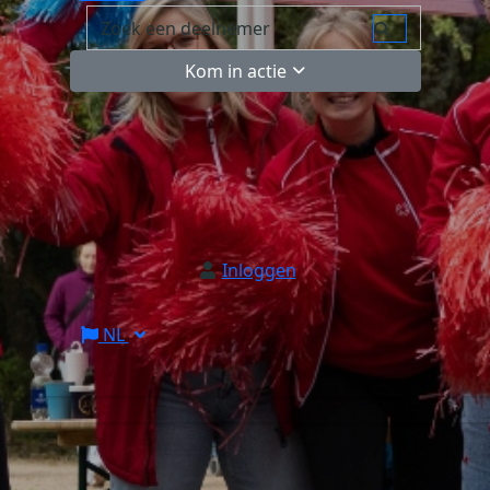
Kom in actie
Inloggen
NL