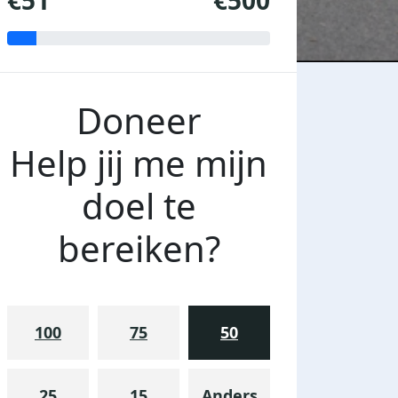
€51
€500
Doneer
Help jij me mijn
doel te
bereiken?
100
75
50
25
15
Anders