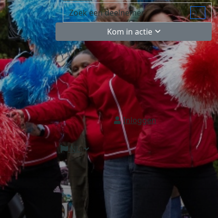
Kom in actie
Inloggen
NL