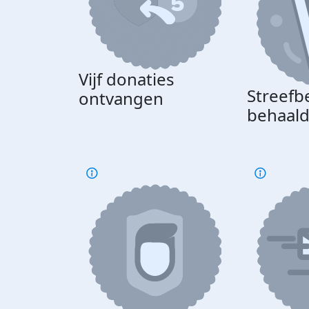
Vijf donaties
Streefb
ontvangen
behaal