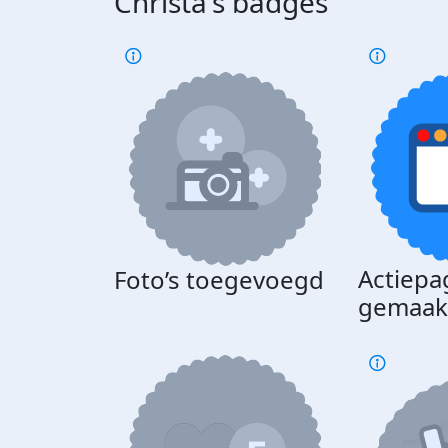
Christa's badges
Actiepa
Foto’s toegevoegd
gemaak