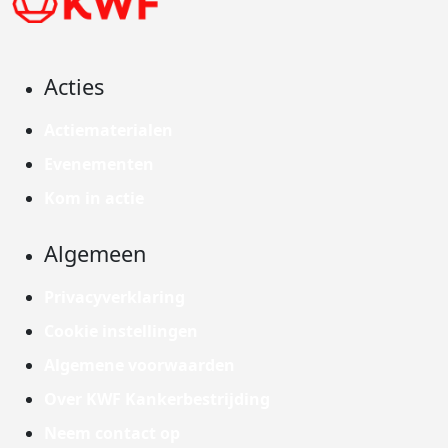
Acties
Actiematerialen
Evenementen
Kom in actie
Algemeen
Privacyverklaring
Cookie instellingen
Algemene voorwaarden
Over KWF Kankerbestrijding
Neem contact op