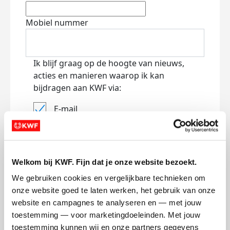
Mobiel nummer
Ik blijf graag op de hoogte van nieuws,
acties en manieren waarop ik kan
bijdragen aan KWF via:
E-mail
Lees
hier
hoe KWF omgaat met je
persoonsgegevens.
Jouw bericht op de actiepagina van Team
Welkom bij KWF. Fijn dat je onze website bezoekt.
(optioneel)
We gebruiken cookies en vergelijkbare technieken om 
onze website goed te laten werken, het gebruik van onze 
website en campagnes te analyseren en — met jouw 
0/150
toestemming — voor marketingdoeleinden. Met jouw 
Naam die op de pagina verschijnt
toestemming kunnen wij en onze partners gegevens 