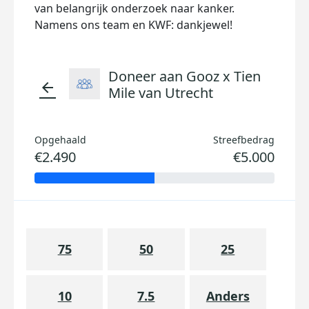
van belangrijk onderzoek naar kanker.
Namens ons team en KWF: dankjewel!
Doneer aan Gooz x Tien
arrow_back
Mile van Utrecht
Opgehaald
Streefbedrag
€2.490
€5.000
75
50
25
10
7.5
Anders