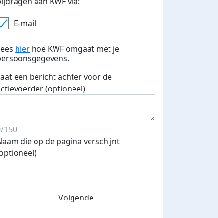
bijdragen aan KWF via:
E-mail
Lees
hier
hoe KWF omgaat met je
persoonsgegevens.
Laat een bericht achter voor de
actievoerder (optioneel)
0/150
Naam die op de pagina verschijnt
(optioneel)
Volgende