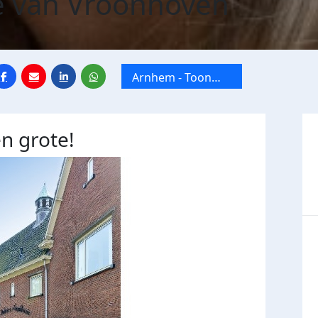
e van Vroonhoven
Arnhem - Toon
Hermans Huis
n grote!