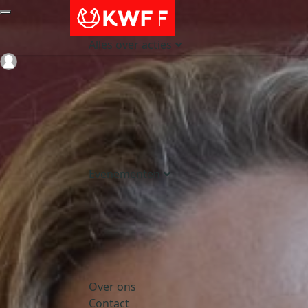
Alles over acties
Login
Evenementen
Over ons
Contact