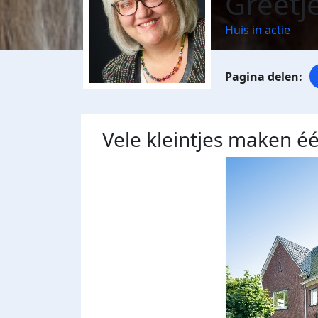
Greetj
Huis in actie
Vele kleintjes maken éé