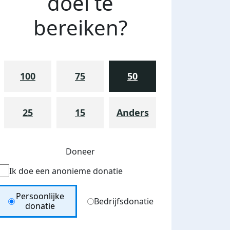
doel te
bereiken?
100
75
50
25
15
Anders
Doneer
Ik doe een anonieme donatie
Donation Type
Persoonlijke
Bedrijfsdonatie
donatie