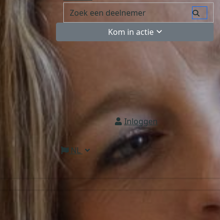
Kom in actie
Inloggen
NL