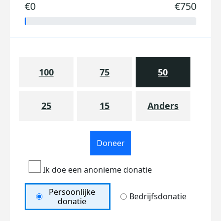
€0
€750
100
75
50
25
15
Anders
Doneer
Ik doe een anonieme donatie
Persoonlijke
Bedrijfsdonatie
donatie