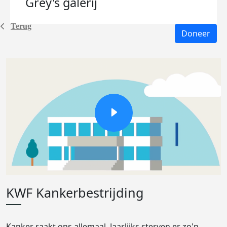
Grey's
galerij
Terug
Doneer
KWF Kankerbestrijding
Kanker raakt ons allemaal. Jaarlijks sterven er zo'n