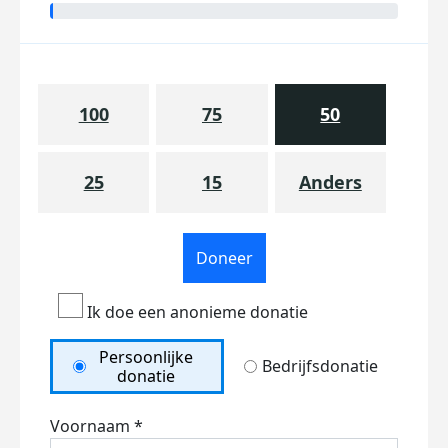
100
75
50
25
15
Anders
Doneer
Ik doe een anonieme donatie
Persoonlijke
Bedrijfsdonatie
donatie
Voornaam *