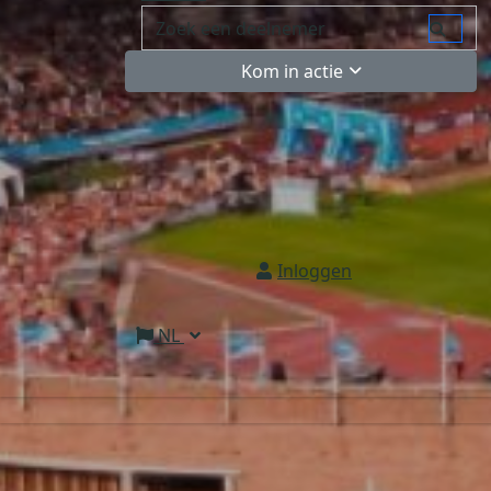
Kom in actie
Inloggen
NL