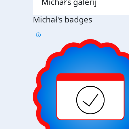
Michał's
galerij
Michał's badges