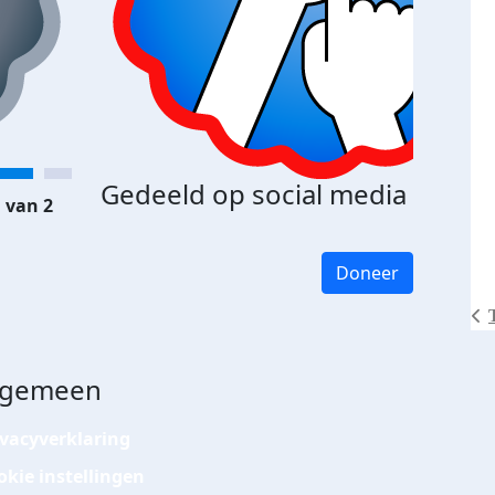
Gedeeld op social media
 van 2
Doneer
lgemeen
ivacyverklaring
okie instellingen