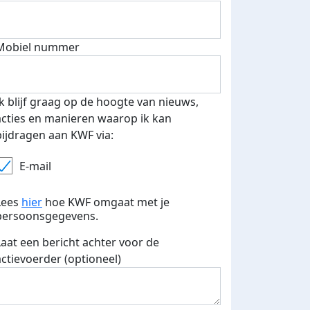
Mobiel nummer
 euro opgehaald: t-shirt
E-mails verstuurd
iend
Ik blijf graag op de hoogte van nieuws,
acties en manieren waarop ik kan
bijdragen aan KWF via:
E-mail
Lees
hier
hoe KWF omgaat met je
persoonsgegevens.
Laat een bericht achter voor de
actievoerder (optioneel)