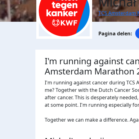
Michał
TCS Amsterdam 
I'm running against ca
Amsterdam Marathon 
I'm running against cancer during TCS
me? Together with the Dutch Cancer Socie
after cancer. This is desperately needed
at some point. I'm running especially f
Together we can make a difference. Agains