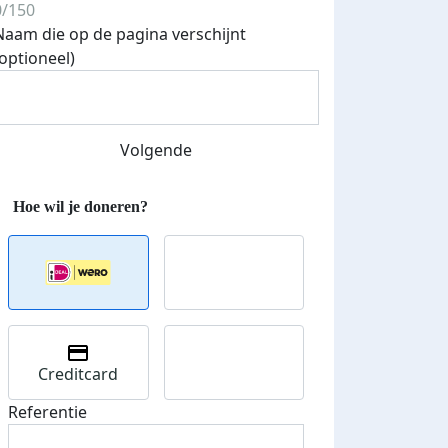
0/150
Naam die op de pagina verschijnt
(optioneel)
Streefbedrag verhoogd
Volgende
Creditcard
Referentie