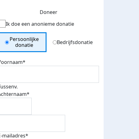
Doneer
Ik doe een anonieme donatie
Donation Type
Persoonlijke
Bedrijfsdonatie
donatie
Voornaam*
Tussenv.
Achternaam*
E-mailadres*