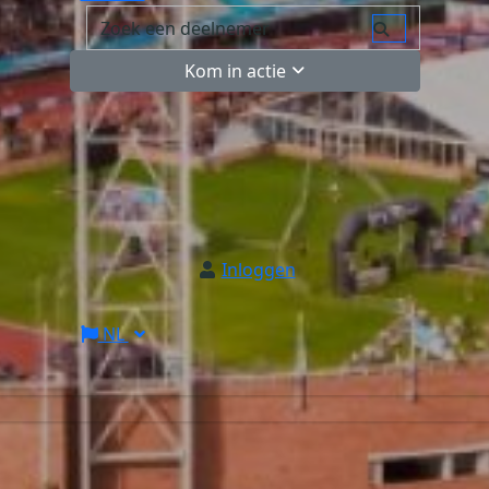
Kom in actie
Inloggen
NL