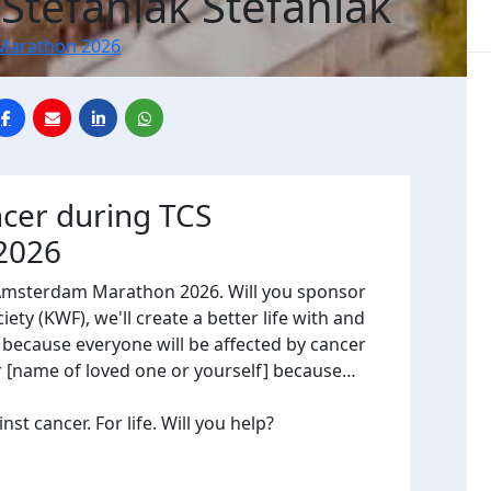
 Stefaniak Stefaniak
Marathon 2026
ncer during TCS
2026
 Amsterdam Marathon 2026. Will you sponsor
ty (KWF), we'll create a better life with and
, because everyone will be affected by cancer
or [name of loved one or yourself] because…
t cancer. For life. Will you help?