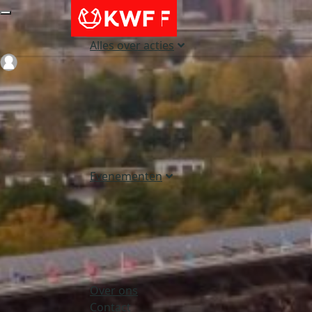
Alles over acties
Login
Evenementen
Over ons
Contact