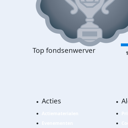
Top fondsenwerver
1
Acties
A
Actiematerialen
Pr
Evenementen
Co