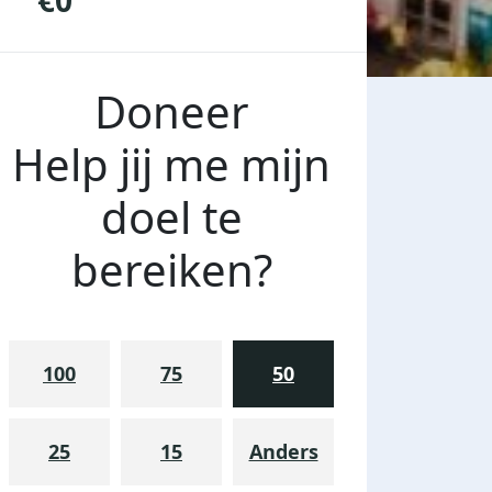
€0
Doneer
Help jij me mijn
doel te
bereiken?
100
75
50
25
15
Anders