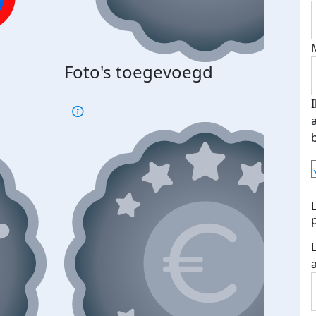
Foto's toegevoegd
€500
verd