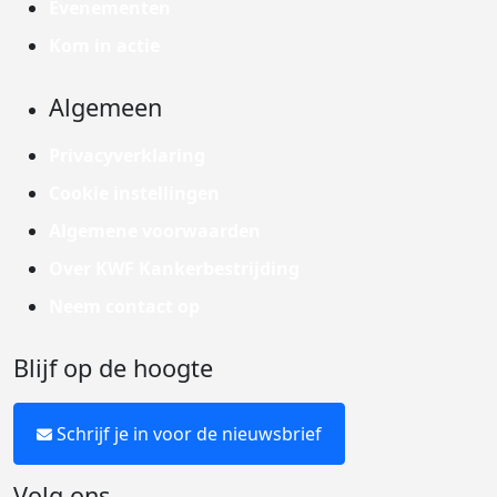
Evenementen
Kom in actie
Algemeen
Privacyverklaring
Cookie instellingen
Algemene voorwaarden
Over KWF Kankerbestrijding
Neem contact op
Blijf op de hoogte
Schrijf je in voor de nieuwsbrief
Volg ons