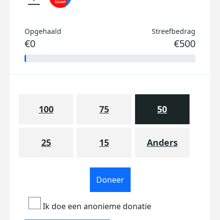
Opgehaald
Streefbedrag
€0
€500
100
75
50
25
15
Anders
Doneer
Ik doe een anonieme donatie