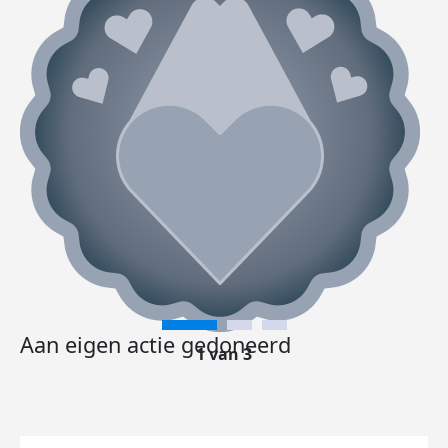
Aan eigen actie gedoneerd
1 van 3