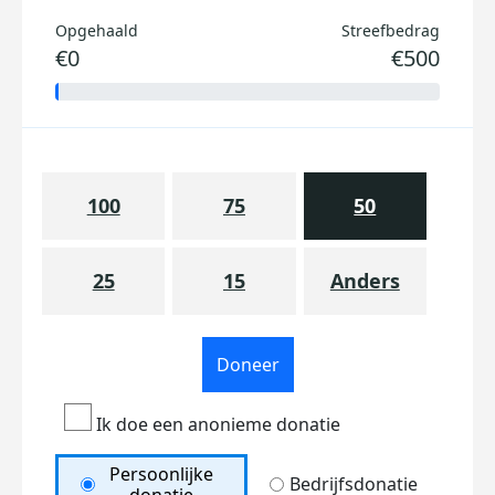
Opgehaald
Streefbedrag
€0
€500
100
75
50
25
15
Anders
Doneer
Ik doe een anonieme donatie
Persoonlijke
Bedrijfsdonatie
donatie