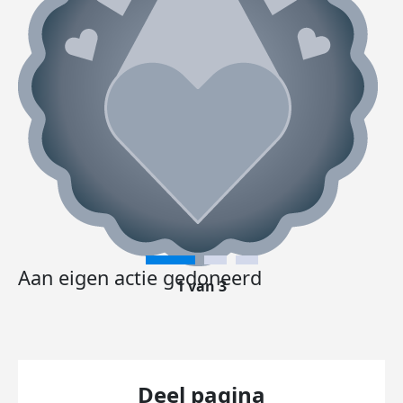
Aan eigen actie gedoneerd
1 van 3
Deel pagina