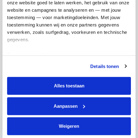
onze website goed te laten werken, het gebruik van onze 
en betaal €0.75 extra.
website en campagnes te analyseren en — met jouw 
toestemming — voor marketingdoeleinden. Met jouw 
Doneer nu
toestemming kunnen wij en onze partners gegevens 
verwerken, zoals surfgedrag, voorkeuren en technische 
gegevens.
Deze gegevens helpen ons om campagnes te meten, 
Opgehaald
Streefbedrag
prestaties te verbeteren en relevante KWF-content te 
€267
€250
Details tonen
tonen. Je kunt je toestemming op elk moment wijzigen of 
intrekken via Cookie instellingen onderaan de pagina. De 
Doneer
Word lid van mijn team
lijst met cookies is te vinden in het tabblad “details”.
Alles toestaan
Badges
Aanpassen
Weigeren