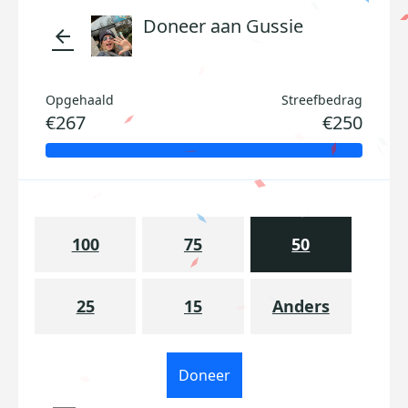
Doneer aan Gussie
arrow_back
Opgehaald
Streefbedrag
€267
€250
100
75
50
25
15
Anders
Doneer