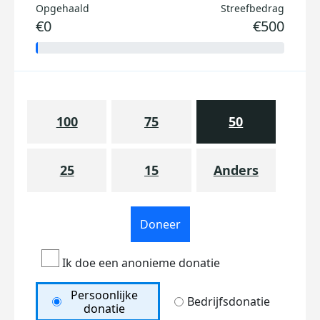
Opgehaald
Streefbedrag
€0
€500
100
75
50
25
15
Anders
Doneer
Ik doe een anonieme donatie
Persoonlijke
Bedrijfsdonatie
donatie