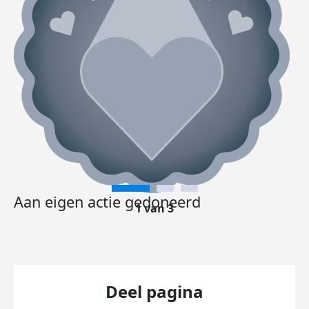
Aan eigen actie gedoneerd
1 van 3
Deel pagina