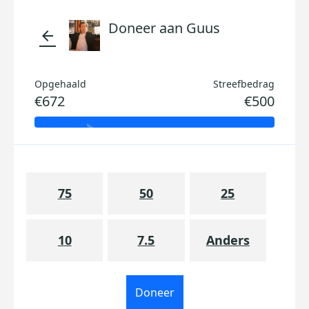
Doneer aan Guus
arrow_back
Opgehaald
Streefbedrag
€672
€500
75
50
25
10
7.5
Anders
Doneer