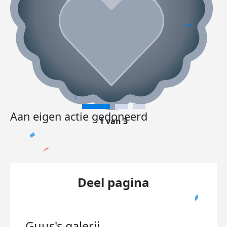
Aan eigen actie gedoneerd
1 van 3
Deel pagina
Guus's
galerij