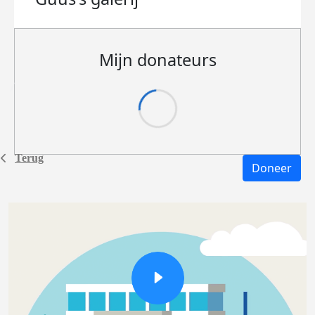
Mijn donateurs
Terug
Doneer