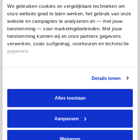
Opgehaald
Streefbedrag
We gebruiken cookies en vergelijkbare technieken om 
€2.670
€2.500
onze website goed te laten werken, het gebruik van onze 
website en campagnes te analyseren en — met jouw 
Doneer
toestemming — voor marketingdoeleinden. Met jouw 
toestemming kunnen wij en onze partners gegevens 
verwerken, zoals surfgedrag, voorkeuren en technische 
Guus's badges
gegevens.
Deze gegevens helpen ons om campagnes te meten, 
prestaties te verbeteren en relevante KWF-content te 
Details tonen
tonen. Je kunt je toestemming op elk moment wijzigen of 
intrekken via Cookie instellingen onderaan de pagina. De 
lijst met cookies is te vinden in het tabblad “details”.
Alles toestaan
Aanpassen
Weigeren