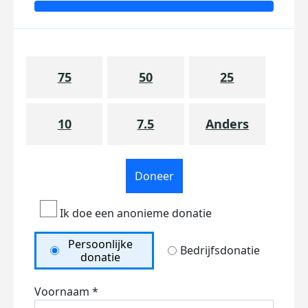
75
50
25
10
7.5
Anders
Doneer
Ik doe een anonieme donatie
Persoonlijke
Bedrijfsdonatie
donatie
Voornaam *