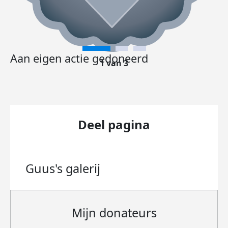
Aan eigen actie gedoneerd
1 van 3
Deel pagina
Guus's
galerij
Mijn donateurs