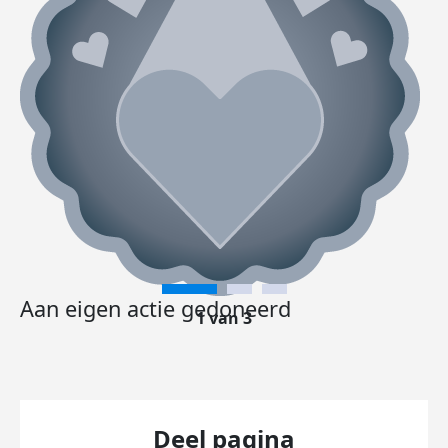
Aan eigen actie gedoneerd
1 van 3
Deel pagina