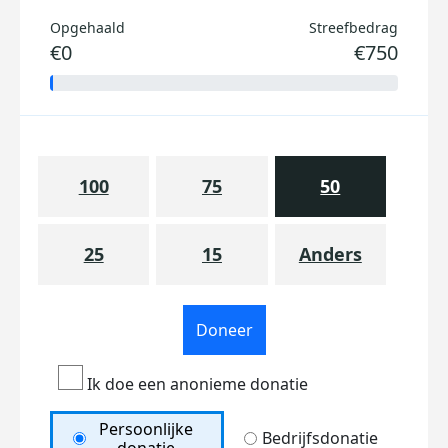
Opgehaald
Streefbedrag
€0
€750
100
75
50
25
15
Anders
Doneer
Ik doe een anonieme donatie
Persoonlijke
Bedrijfsdonatie
donatie