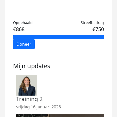
Opgehaald
Streefbedrag
€868
€750
Doneer
Mijn updates
Training 2
The
vrijdag 16 januari 2026
zond