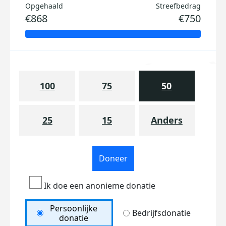
Opgehaald
Streefbedrag
€868
€750
100
75
50
25
15
Anders
Doneer
Ik doe een anonieme donatie
Persoonlijke
Bedrijfsdonatie
donatie