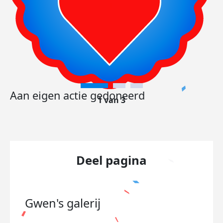
Aan eigen actie gedoneerd
1 van 3
Deel pagina
Gwen's
galerij