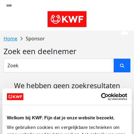
Sponsor
Zoek een deelnemer
We hebben geen zoekresultaten
gevonden
Acties
Welkom bij KWF. Fijn dat je onze website bezoekt.
Actiematerialen
We gebruiken cookies en vergelijkbare technieken om 
Evenementen