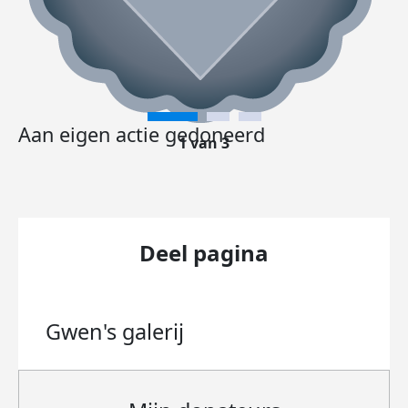
Aan eigen actie gedoneerd
1 van 3
Deel pagina
Gwen's
galerij