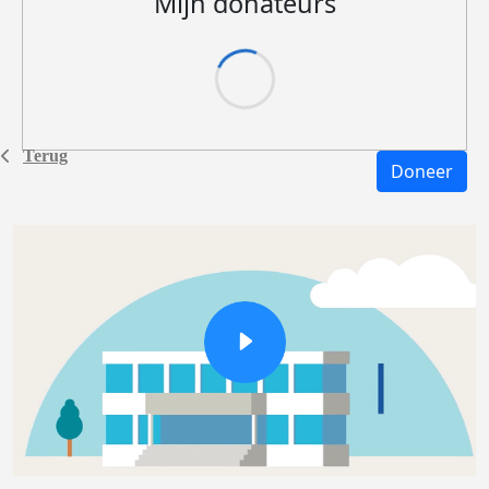
Mijn donateurs
Terug
Doneer