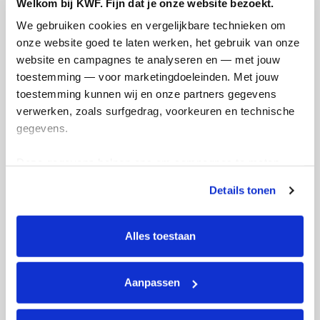
Welkom bij KWF. Fijn dat je onze website bezoekt.
Deel op
We gebruiken cookies en vergelijkbare technieken om 
onze website goed te laten werken, het gebruik van onze 
Gwen's badges
website en campagnes te analyseren en — met jouw 
toestemming — voor marketingdoeleinden. Met jouw 
toestemming kunnen wij en onze partners gegevens 
verwerken, zoals surfgedrag, voorkeuren en technische 
gegevens.
Deze gegevens helpen ons om campagnes te meten, 
prestaties te verbeteren en relevante KWF-content te 
Details tonen
tonen. Je kunt je toestemming op elk moment wijzigen of 
intrekken via Cookie instellingen onderaan de pagina. De 
lijst met cookies is te vinden in het tabblad “details”.
Alles toestaan
Aanpassen