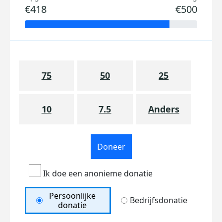
€418
€500
75
50
25
10
7.5
Anders
Doneer
Ik doe een anonieme donatie
Persoonlijke
Bedrijfsdonatie
donatie