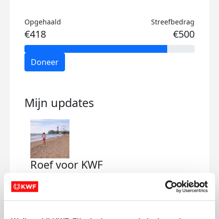
Opgehaald
Streefbedrag
€418
€500
Doneer
Mijn updates
Roef voor KWF
donderdag 19 februari 2026
Samen met mijn clubgenoten ren ik 10
mile voor het KWF!