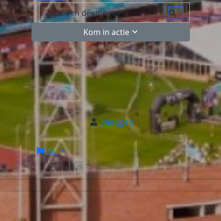
Kom in actie
Inloggen
NL