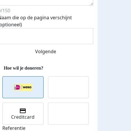
0/150
Naam die op de pagina verschijnt
(optioneel)
Streefbedrag verhoogd
Volgende
Creditcard
Referentie