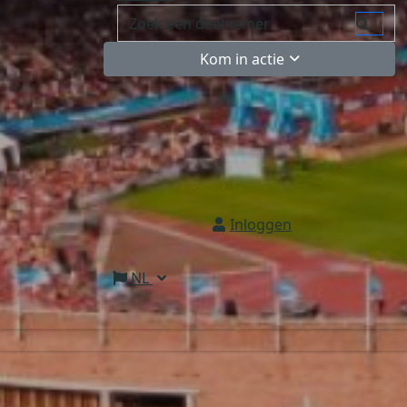
Kom in actie
Inloggen
NL