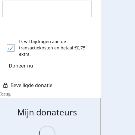
Ik wil bijdragen aan de
Donateurs bedankt
transactiekosten
en betaal €0,75
extra.
Doneer nu
Terug
Mijn donateurs