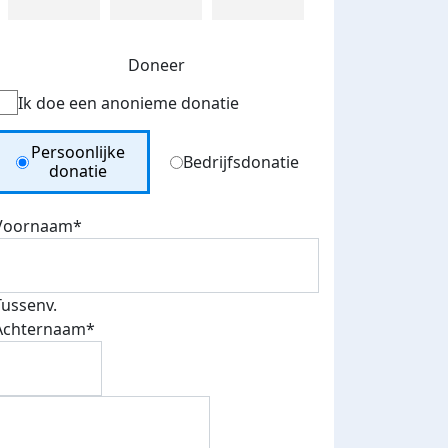
Doneer
Ik doe een anonieme donatie
Donation Type
Persoonlijke
Bedrijfsdonatie
donatie
Voornaam*
Tussenv.
Achternaam*