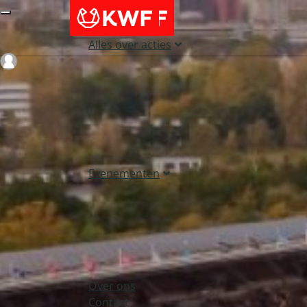
Alles over acties
Login
Evenementen
Over ons
Contact