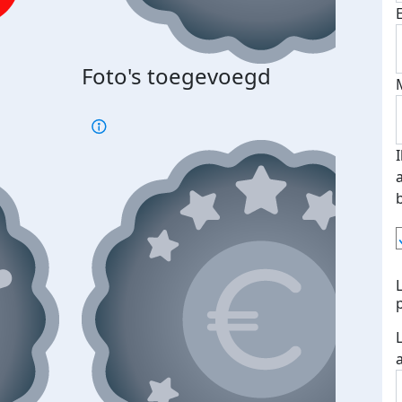
Foto's toegevoegd
€500
verd