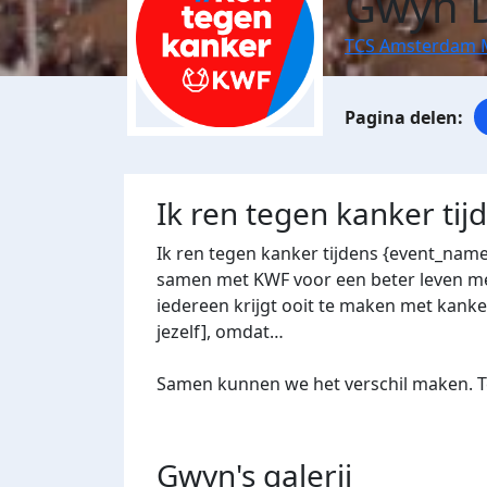
Gwyn D
TCS Amsterdam 
Ik ren tegen kanker ti
Ik ren tegen kanker tijdens {event_nam
samen met KWF voor een beter leven met
iedereen krijgt ooit te maken met kanker
jezelf], omdat…
Samen kunnen we het verschil maken. Te
Gwyn's
galerij