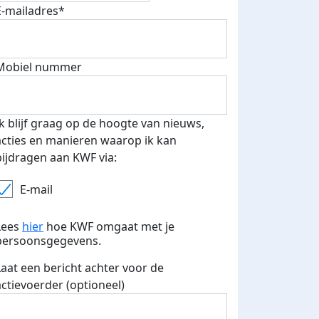
E-mailadres*
 euro opgehaald: t-shirt
E-mails verstuurd
Mobiel nummer
iend
Ik blijf graag op de hoogte van nieuws,
acties en manieren waarop ik kan
bijdragen aan KWF via:
E-mail
Lees
hier
hoe KWF omgaat met je
persoonsgegevens.
Laat een bericht achter voor de
actievoerder (optioneel)