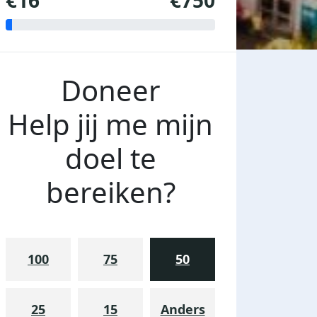
€16
€750
Doneer
Help jij me mijn
doel te
bereiken?
100
75
50
25
15
Anders