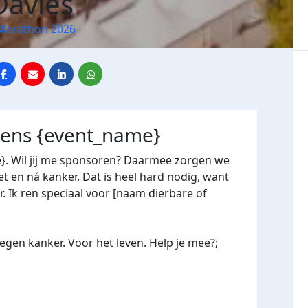
avies
Marathon 2026
jdens {event_name}
e}. Wil jij me sponsoren? Daarmee zorgen we
 en ná kanker. Dat is heel hard nodig, want
. Ik ren speciaal voor [naam dierbare of
gen kanker. Voor het leven. Help je mee?;