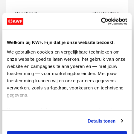
Opgehaald
Streefbedrag
€0
€750
Doneer
Welkom bij KWF. Fijn dat je onze website bezoekt.
We gebruiken cookies en vergelijkbare technieken om 
Hadewich's badges
onze website goed te laten werken, het gebruik van onze 
website en campagnes te analyseren en — met jouw 
toestemming — voor marketingdoeleinden. Met jouw 
toestemming kunnen wij en onze partners gegevens 
verwerken, zoals surfgedrag, voorkeuren en technische 
gegevens.
Deze gegevens helpen ons om campagnes te meten, 
prestaties te verbeteren en relevante KWF-content te 
Details tonen
tonen. Je kunt je toestemming op elk moment wijzigen of 
intrekken via Cookie instellingen onderaan de pagina. De 