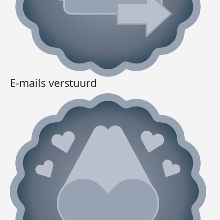
E-mails verstuurd