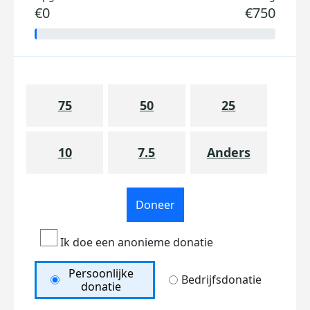
€0
€750
75
50
25
10
7.5
Anders
Doneer
Ik doe een anonieme donatie
Persoonlijke
Bedrijfsdonatie
donatie