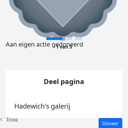
Aan eigen actie gedoneerd
1 van 3
Deel pagina
Hadewich's
galerij
Terug
Doneer