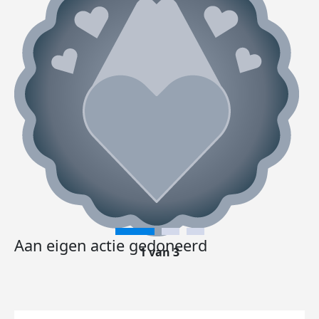
Aan eigen actie gedoneerd
1 van 3