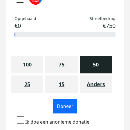
Opgehaald
Streefbedrag
€0
€750
100
75
50
25
15
Anders
Doneer
Ik doe een anonieme donatie