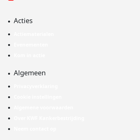
Acties
Actiematerialen
Evenementen
Kom in actie
Algemeen
Privacyverklaring
Cookie instellingen
Algemene voorwaarden
Over KWF Kankerbestrijding
Neem contact op