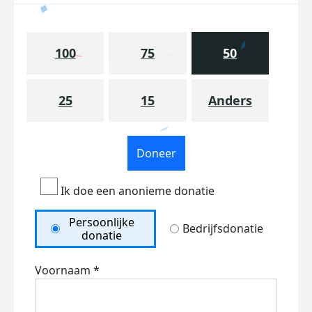
100
75
50
25
15
Anders
Doneer
Ik doe een anonieme donatie
Persoonlijke
Bedrijfsdonatie
donatie
Voornaam *