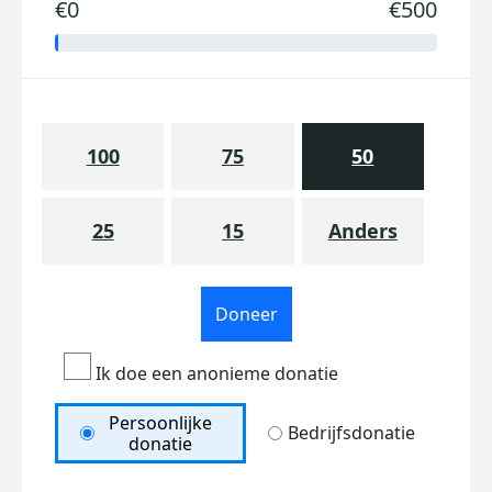
€0
€500
100
75
50
25
15
Anders
Doneer
Ik doe een anonieme donatie
Persoonlijke
Bedrijfsdonatie
donatie