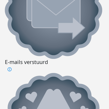
E-mails verstuurd