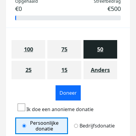
Opgehaald
Streefbedrag
€0
€500
100
75
50
25
15
Anders
Doneer
Ik doe een anonieme donatie
Persoonlijke
Bedrijfsdonatie
donatie