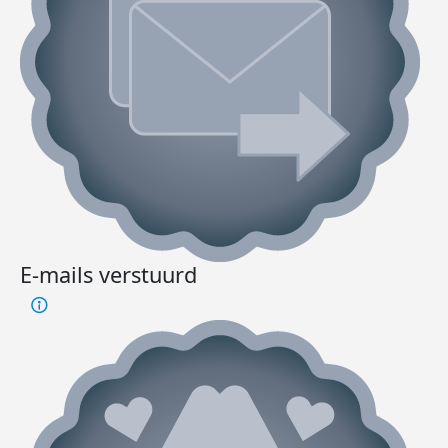
E-mails verstuurd