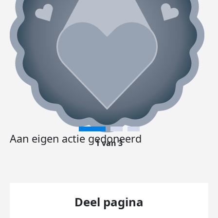
Aan eigen actie gedoneerd
1 van 3
Deel pagina