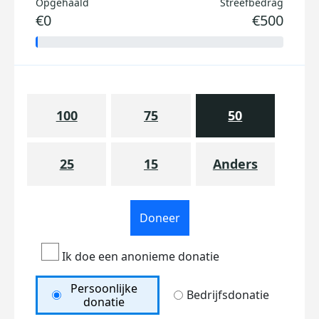
Opgehaald
Streefbedrag
€0
€500
100
75
50
25
15
Anders
Doneer
Ik doe een anonieme donatie
Persoonlijke
Bedrijfsdonatie
donatie