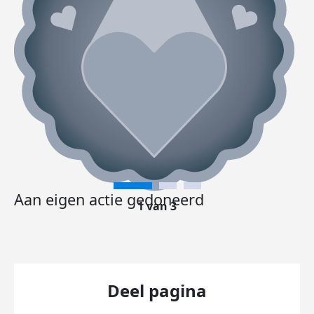
Aan eigen actie gedoneerd
1 van 3
Deel pagina