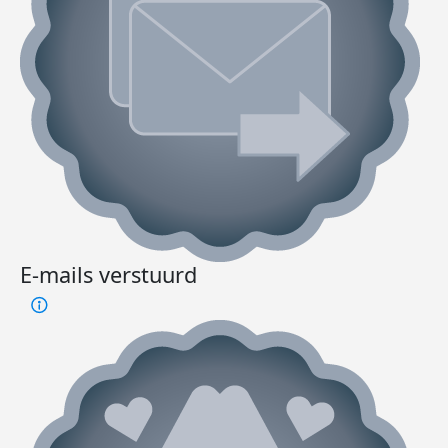
E-mails verstuurd