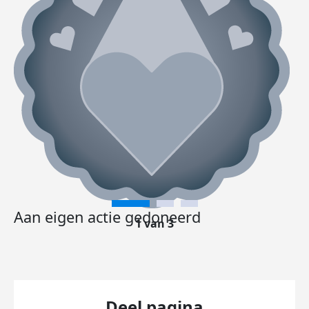
Aan eigen actie gedoneerd
1 van 3
Deel pagina