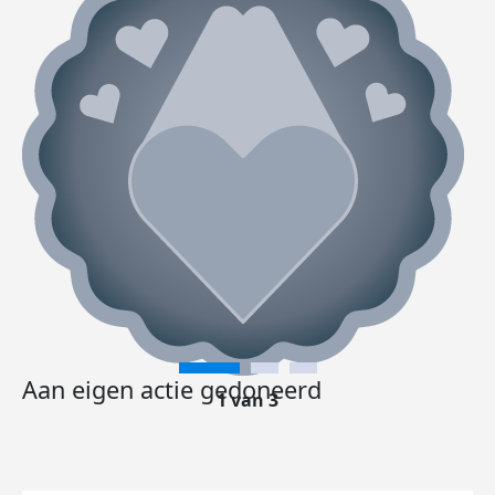
Aan eigen actie gedoneerd
1 van 3