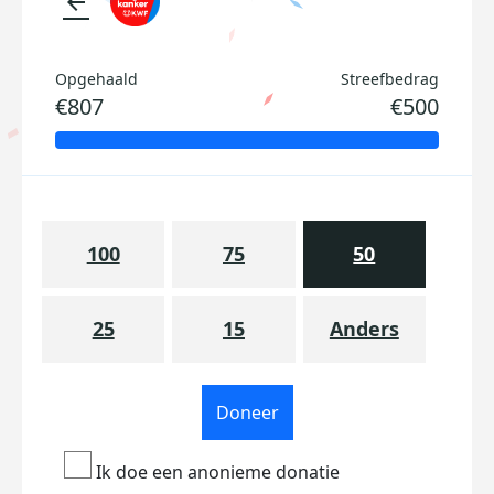
arrow_back
Opgehaald
Streefbedrag
€807
€500
100
75
50
25
15
Anders
Doneer
Ik doe een anonieme donatie