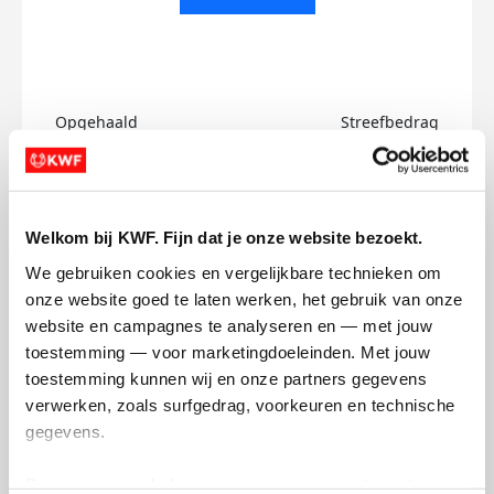
Opgehaald
Streefbedrag
€1.021
€2.000
Doneer
Welkom bij KWF. Fijn dat je onze website bezoekt.
We gebruiken cookies en vergelijkbare technieken om 
Mijn activiteiten volgen
onze website goed te laten werken, het gebruik van onze 
website en campagnes te analyseren en — met jouw 
toestemming — voor marketingdoeleinden. Met jouw 
toestemming kunnen wij en onze partners gegevens 
verwerken, zoals surfgedrag, voorkeuren en technische 
gegevens.
760
kms
Deze gegevens helpen ons om campagnes te meten, 