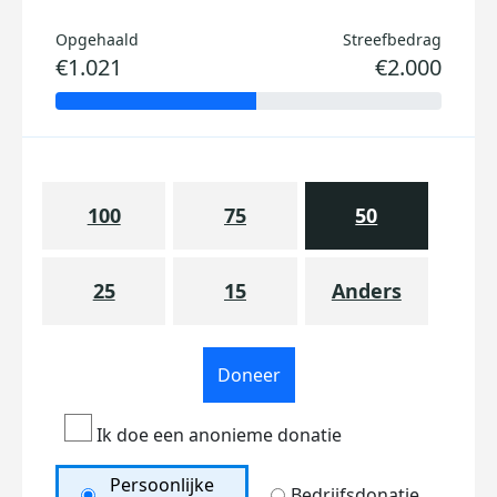
Opgehaald
Streefbedrag
€1.021
€2.000
100
75
50
25
15
Anders
Doneer
Ik doe een anonieme donatie
Persoonlijke
Bedrijfsdonatie