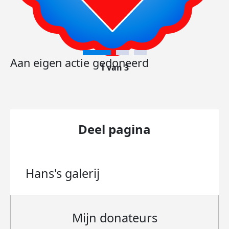
Aan eigen actie gedoneerd
1 van 3
Deel pagina
Hans's
galerij
Mijn donateurs