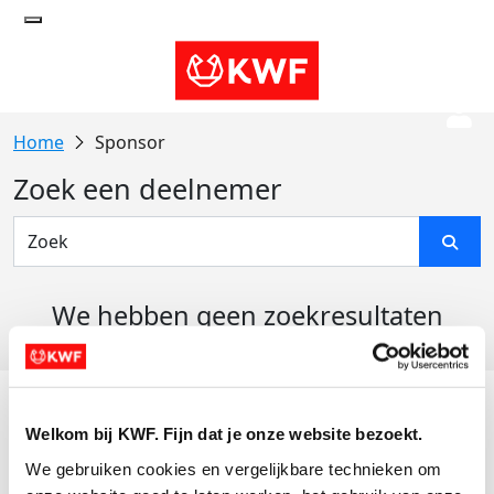
Sponsor
Zoek een deelnemer
We hebben geen zoekresultaten
gevonden
Acties
Welkom bij KWF. Fijn dat je onze website bezoekt.
Actiematerialen
We gebruiken cookies en vergelijkbare technieken om 
Evenementen