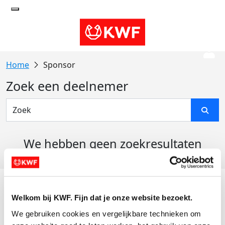
Sponsor
Zoek een deelnemer
We hebben geen zoekresultaten
gevonden
Acties
Welkom bij KWF. Fijn dat je onze website bezoekt.
Actiematerialen
We gebruiken cookies en vergelijkbare technieken om 
Evenementen