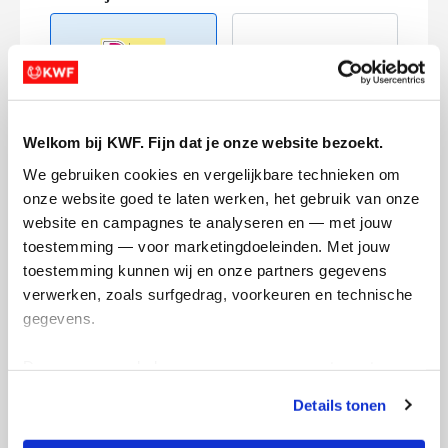
Welkom bij KWF. Fijn dat je onze website bezoekt.
Creditcard
We gebruiken cookies en vergelijkbare technieken om 
Referentie
onze website goed te laten werken, het gebruik van onze 
website en campagnes te analyseren en — met jouw 
toestemming — voor marketingdoeleinden. Met jouw 
toestemming kunnen wij en onze partners gegevens 
verwerken, zoals surfgedrag, voorkeuren en technische 
gegevens.
Deze gegevens helpen ons om campagnes te meten, 
Ik wil bijdragen aan de transactiekosten
prestaties te verbeteren en relevante KWF-content te 
en betaal €0.75 extra.
Details tonen
tonen. Je kunt je toestemming op elk moment wijzigen of 
Doneer nu
intrekken via Cookie instellingen onderaan de pagina. De 