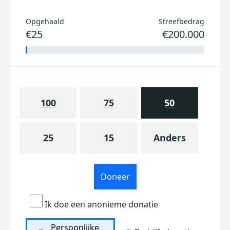
Opgehaald
Streefbedrag
€25
€200.000
100
75
50
25
15
Anders
Doneer
Ik doe een anonieme donatie
Persoonlijke