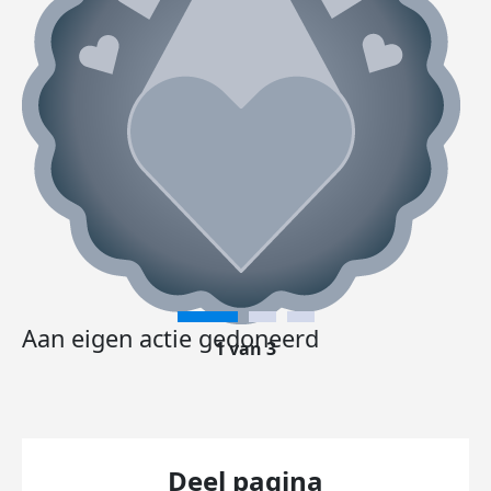
Aan eigen actie gedoneerd
1 van 3
Deel pagina