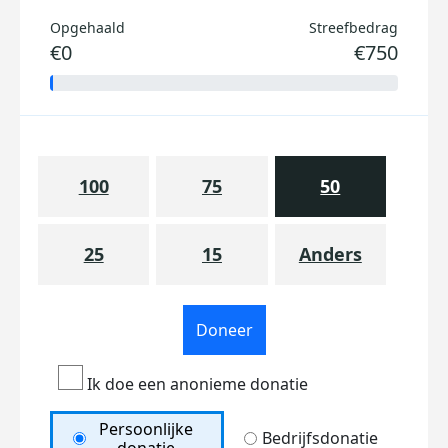
Opgehaald
Streefbedrag
€0
€750
100
75
50
25
15
Anders
Doneer
Ik doe een anonieme donatie
Persoonlijke
Bedrijfsdonatie
donatie