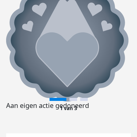
Aan eigen actie gedoneerd
1 van 3