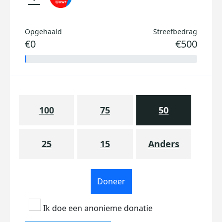
Opgehaald
Streefbedrag
€0
€500
100
75
50
25
15
Anders
Doneer
Ik doe een anonieme donatie