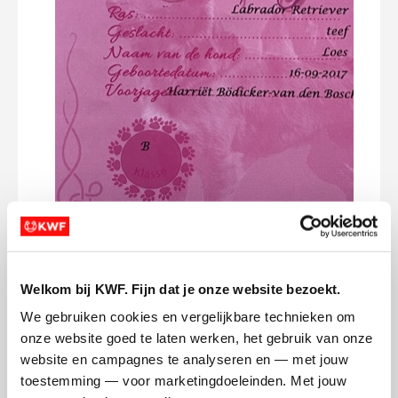
kan d
de st
enth
bek 
Maar 
dona
heen
Hier 
hoor
doner
enth
Work
Zondag 20 maart 2022 dé dag van de
KWF
jachthonden workingtest. Vroeg uit de
Welkom bij KWF. Fijn dat je onze website bezoekt.
veren op deze dag met een ijskoude wind.
We gebruiken cookies en vergelijkbare technieken om 
Dee
Maar door het hartverwarmende
onze website goed te laten werken, het gebruik van onze 
enthousiasme van het Pink organisatie
website en campagnes te analyseren en — met jouw 
committee voelde we daar niks van. Vijf
toestemming — voor marketingdoeleinden. Met jouw 
uitdagende proeven waren er uitgezet