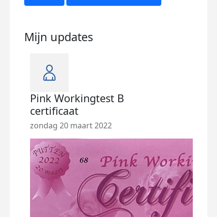
Mijn updates
Pink Workingtest B
Ja 
certificaat
hee
zondag 20 maart 2022
woen
We tr
marke
natuu
Oh wa
Voor
wordt