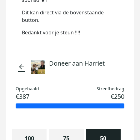
sponsoren
Dit kan direct via de bovenstaande
button.
Bedankt voor je steun !!!!
Doneer aan Harriet
arrow_back
Opgehaald
Streefbedrag
€387
€250
100
75
50