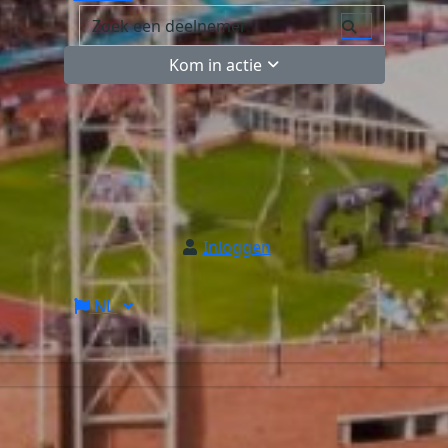
Kom in actie
Inloggen
NL