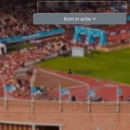
Kom in actie
Inloggen
NL