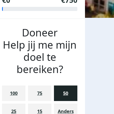
€0
€750
Doneer
Help jij me mijn
doel te
bereiken?
100
75
50
25
15
Anders