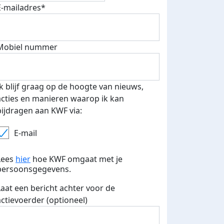
E-mailadres*
Mobiel nummer
Ik blijf graag op de hoogte van nieuws,
acties en manieren waarop ik kan
bijdragen aan KWF via:
 euro opgehaald: t-shirt
E-mails verstuurd
E-mail
iend
Lees
hier
hoe KWF omgaat met je
persoonsgegevens.
Laat een bericht achter voor de
actievoerder (optioneel)