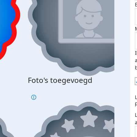
Foto's toegevoegd
€500
verd