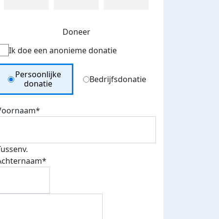
Doneer
Ik doe een anonieme donatie
Donation Type
Persoonlijke
Bedrijfsdonatie
donatie
Voornaam*
Tussenv.
Achternaam*