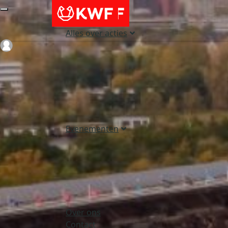
Alles over acties
Login
Evenementen
Over ons
Contact