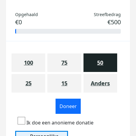
Opgehaald
Streefbedrag
€0
€500
100
75
50
25
15
Anders
Doneer
Ik doe een anonieme donatie