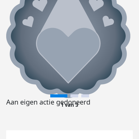
Aan eigen actie gedoneerd
1 van 3