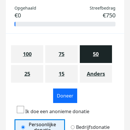
Opgehaald
Streefbedrag
€0
€750
100
75
50
25
15
Anders
Doneer
Ik doe een anonieme donatie
Persoonlijke
Bedrijfsdonatie
donatie