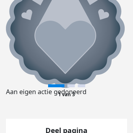
Aan eigen actie gedoneerd
1 van 3
Deel pagina